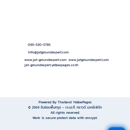
ติดต่อเรา
บริษัท เจ.เอ.ที. กราวด์ เอกซ์เพิร์ท จำกัด
120 หมู่ที่ 3 ตำบลบ้านฉาง อำเภอเมืองปทุมธานี ปทุมธานี
12000
095-530-5785
info@jatgroundexpert.com
www.jat-groundexpert.com
,
www.jatgroundexpert.com
,
jat-groundexpert.yellowpages.co.th
วันจันทร์ - วันเสาร์ เวลา 8.30 - 17.30 น.
Powered By Thailand YellowPages
© 2569
รับซ่อมพื้นทรุด - เจ.เอ.ที. กราวด์ เอกซ์เพิร์ท
All rights reserved.
Work is secure protect data with encrypt.