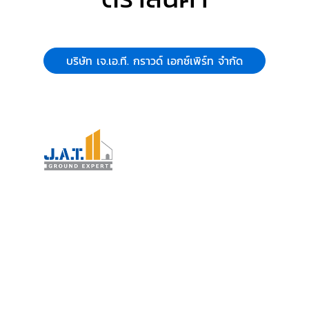
บริษัท เจ.เอ.ที. กราวด์ เอกซ์เพิร์ท จำกัด
ให้บริการแก้ไขปัญหาพื้นทรุด โครงสร้างทรุด และฐานรากในโรงงาน
อุตสาหกรรม โกดังสินค้า และอาคารที่มีการรับน้ำหนักสูง
โดยทีมวิศวกรผู้เชี่ยวชาญ เรามีประสบการณ์ในการแก้ไขปัญหาที่ส่ง
ผลกระทบต่อเครื่องจักรและไลน์การผลิต
พร้อมเลือกใช้เทคโนโลยีที่เหมาะสม เช่น Micropile, PU Injection
และ Grouting
ติดตามเรา