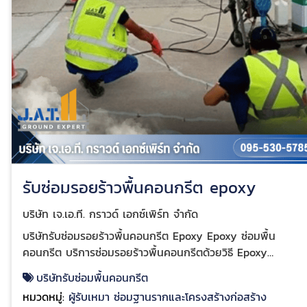
รับซ่อมรอยร้าวพื้นคอนกรีต epoxy
บริษัท เจ.เอ.ที. กราวด์ เอกซ์เพิร์ท จำกัด
บริษัทรับซ่อมรอยร้าวพื้นคอนกรีต Epoxy Epoxy ซ่อมพื้น
คอนกรีต บริการซ่อมรอยร้าวพื้นคอนกรีตด้วยวิธี Epoxy
Injection ราคาไม่แพงอย่างที่คิด EPOXY INJECTION ราคา
บริษัทรับซ่อมพื้นคอนกรีต
ถูก ซ่อมรอยร้าวพื้นคอนกรีตให้กลับมาเรียบดังเดิม รอยร้าว
หมวดหมู่:
ผู้รับเหมา ซ่อมฐานรากและโครงสร้างก่อสร้าง
คอนกรีตเกิดจากสาเหตุอะไรบ้าง การขยับตัวของแบบหล่อ