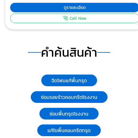
คอนกรีต การทรุดหรือจมตัวของวัสดุผสมหยาบในเนื้อคอนกรีต
ดูรายละเอียด
การหดตัวของคอนกรีตในขณะก่อตัว การเคลื่อนตัวของชั้นดินใต้
Call Now
คอนกรีต บริการซ่อมพื้นคอนกรีต Epoxy ช่วยประเมินสาเหตุ และ
แก้ไข้ตรงจุด ติดต่อ : 063-352-7778, 063-352-7878 ราย
ละเอียดเพิ่ม
เติม https://www.jatgroundexpert.com/solutions/concrete
คำค้นสินค้า
repair-thai.html
ฉีดโฟมแก้พื้นทรุด
ซ่อมรอยร้าวคอนกรีตโรงงาน
ซ่อมพื้นทรุดโรงงาน
แก้ไขพื้นคอนกรีตทรุด