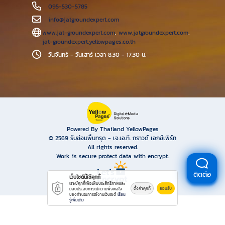
095-530-5785
info@jatgroundexpert.com
www.jat-groundexpert.com
,
www.jatgroundexpert.com
,
jat-groundexpert.yellowpages.co.th
วันจันทร์ - วันเสาร์ เวลา 8.30 - 17.30 น.
Powered By Thailand YellowPages
© 2569
รับซ่อมพื้นทรุด - เจ.เอ.ที. กราวด์ เอกซ์เพิร์ท
All rights reserved.
Work is secure protect data with encrypt.
ติดต่อ
เว็บไซต์นี้ใช้คุกกี้
เราใช้คุกกี้เพื่อเพิ่มประสิทธิภาพและ
ตั้งค่าคุกกี้
ยอมรับ
มอบประสบการณ์ความพึงพอใจ
ของท่านในการใช้งานเว็บไซต์
เรียน
รู้เพิ่มเติม