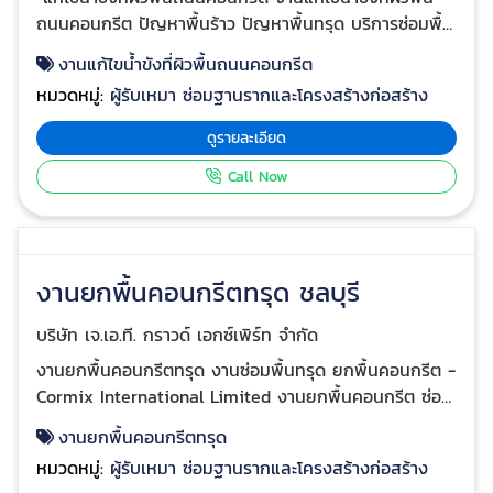
ถนนคอนกรีต ปัญหาพื้นร้าว ปัญหาพื้นทรุด บริการซ่อมพื้น
คอนกรีตแตกร้าว บริการ รับซ่อมน้ำรั่วซึม งานซ่อมรอยร้าว
งานแก้ไขน้ำขังที่ผิวพื้นถนนคอนกรีต
บริษัท J.A.T. GROUND EXPERT เป็นบริษัทที่ดำเนินธุรกิจ
หมวดหมู่:
ผู้รับเหมา ซ่อมฐานรากและโครงสร้างก่อสร้าง
เกี่ยวกับงานซ่อมแซม ซ่อมบำรุงทางด้านงานโยธาแบบครบ
วงจรของอาคาร โรงงาน และระบบสาธารณูปโภค คลิกดู
ดูรายละเอียด
Call Now