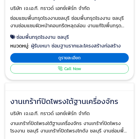
ซ่อมรอยร้าวพื้นคอนกรีตโรงงาน
ระยอง
บริษัท เจ.เอ.ที. กราวด์ เอกซ์เพิร์ท จำกัด
ซ่อมรอยร้าวพื้นคอนกรีตโรงงาน ระยอง ซ่อมรอยร้าวพื้น
คอนกรีตโกดัง ระยอง งานซ่อม เคลือบพื้นผิวคอนกรีต การ
ซ่อม เคลือบพื้นผิวคอนกรีต มีวัสดุหลากหลายให้เลือกใช้
ซ่อมรอยร้าวพื้นคอนกรีตโกดัง ระยอง
ทั้งนี้ขึ้นอยู่กับวัตถุประสงค์การใช้งานของพื้นที่ดังกล่าว รับ
หมวดหมู่:
ผู้รับเหมา ซ่อมฐานรากและโครงสร้างก่อสร้าง
ซ่อมพื้นโรงงาน โกดัง ระยอง บริษัท J.A.T. GROUND
EXPERT เป็นบริษัทที่ดำเนินธุรกิจเกี่ยวกับการปรับปรุง
ดูรายละเอียด
สภาพดิน (Soil Improvement), แก้ไขปัญหาการทรุดตัว
Call Now
ของฐานรากโครงสร้างอาคาร, แก้ไขงานคอนกรีตที่ชำรุดเสีย
หาย(Concrete Repair) และยังเป็นผู้เชี่ยวชาญในงานเกร้า
ท์ติ้ง( grouting ) วัสดุประเภทต่างๆ อาทิเช่น ซีเมนค์มวล
เบา (cellular light weight cement), คอนกรีต และ โพลี
ยูรีเทน(Polyurethen) ที่ใช้ในงานยกปรับระดับพื้นคอนกรีต
โครงสร้างต่างๆ และรวมถึงการนำมาใช้เป็นวัสดุฉนวนกัน
ความร้อน