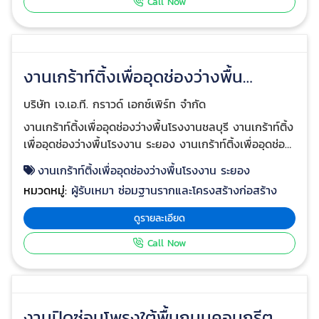
ซ่อมพื้นทรุดโรงงาน ชลบุรี
สินค้าจังหวัดชลบุรี พร้อมแก้ไขพื้นทรุดโรงงานชลบรี
หมวดหมู่:
ผู้รับเหมา ซ่อมฐานรากและโครงสร้างก่อสร้าง
บริการแก้ไขปัญหาพื้นทรุด, ส่วนต่อเติมอาคารทรุด, ซ่อม
คอนกรีต, ปรับปรุงสภาพดิน บริษัท J.A.T. GROUND
ดูรายละเอียด
EXPERT เป็นบริษัทที่ดำเนินธุรกิจเกี่ยวกับการปรับปรุง
Call Now
สภาพดิน (Soil Improvement), แก้ไขปัญหาการทรุดตัว
ของฐานรากโครงสร้างอาคาร, แก้ไขงานคอนกรีตที่ชำรุดเสีย
หาย(Concrete Repair) และยังเป็นผู้เชี่ยวชาญในงานเกร้า
ท์ติ้ง( grouting ) วัสดุประเภทต่างๆ อาทิเช่น ซีเมนค์มวล
เบา (cellular light weight cement), คอนกรีต และ โพลี
ยูรีเทน(Polyurethen) ที่ใช้ในงานยกปรับระดับพื้นคอนกรีต
โครงสร้างต่างๆ และรวมถึงการนำมาใช้เป็นวัสดุฉนวนกัน
ความร้อน