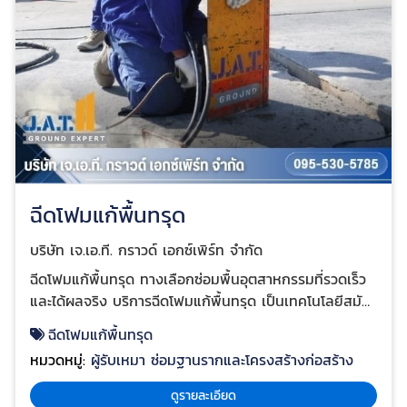
ฉีดโฟมแก้พื้นทรุด
บริษัท เจ.เอ.ที. กราวด์ เอกซ์เพิร์ท จำกัด
ฉีดโฟมแก้พื้นทรุด ทางเลือกซ่อมพื้นอุตสาหกรรมที่รวดเร็ว
และได้ผลจริง บริการฉีดโฟมแก้พื้นทรุด เป็นเทคโนโลยีสมัย
ใหม่ที่ช่วยยกและปรับระดับพื้นคอนกรีตให้กลับมาเรียบเสมอ
ฉีดโฟมแก้พื้นทรุด
ลดปัญหาพื้นแตกร้าวและการทรุดตัวซ้ำ โดย บริษัท เจ.เอ.ที.
หมวดหมู่:
ผู้รับเหมา ซ่อมฐานรากและโครงสร้างก่อสร้าง
กราวด์ เอกซ์เพิร์ท จำกัด ใช้โฟมโพลียูรีเทนคุณภาพสูง ฉีด
ลงไปเติมเต็มโพรงใต้พื้น ทำให้โครงสร้างแข็งแรงขึ้นทันที
ดูรายละเอียด