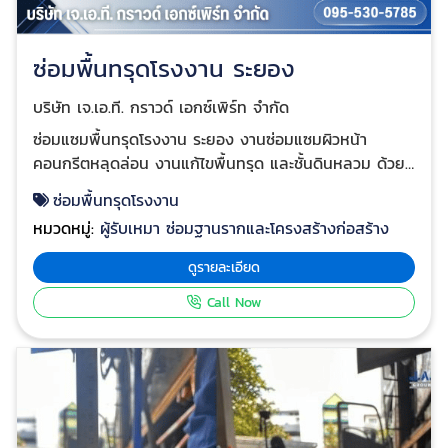
ซ่อมพื้นทรุดโรงงาน ระยอง
บริษัท เจ.เอ.ที. กราวด์ เอกซ์เพิร์ท จำกัด
ซ่อมแซมพื้นทรุดโรงงาน ระยอง งานซ่อมแซมผิวหน้า
คอนกรีตหลุดล่อน งานแก้ไขพื้นทรุด และชั้นดินหลวม ด้วย
การเกร้าท์คอนกรีตความหนืดสูง โกดังสินค้าจังหวัดชลบุรี
ซ่อมพื้นทรุดโรงงาน
พร้อมแก้ไขพื้นทรุดโรงงานชลบรี บริการแก้ไขปัญหาพื้น
หมวดหมู่:
ผู้รับเหมา ซ่อมฐานรากและโครงสร้างก่อสร้าง
ทรุด, ส่วนต่อเติมอาคารทรุด, ซ่อมคอนกรีต, ปรับปรุงสภาพ
ดิน บริษัท J.A.T. GROUND EXPERTเป็นบริษัทที่ดำเนิน
ดูรายละเอียด
ธุรกิจเกี่ยวกับการปรับปรุงสภาพดิน (Soil Improvement),
Call Now
แก้ไขปัญหาการทรุดตัวของฐานรากโครงสร้างอาคาร, แก้ไข
งานคอนกรีตที่ชำรุดเสียหาย(Concrete Repair) และยังเป็น
ผู้เชี่ยวชาญในงานเกร้าท์ติ้ง( grouting ) วัสดุประเภทต่างๆ
อาทิเช่น ซีเมนค์มวลเบา (cellular light weight cement),
คอนกรีต และ โพลียูรีเทน(Polyurethen) ที่ใช้ในงานยกปรับ
ระดับพื้นคอนกรีต โครงสร้างต่างๆ และรวมถึงการนำมาใช้