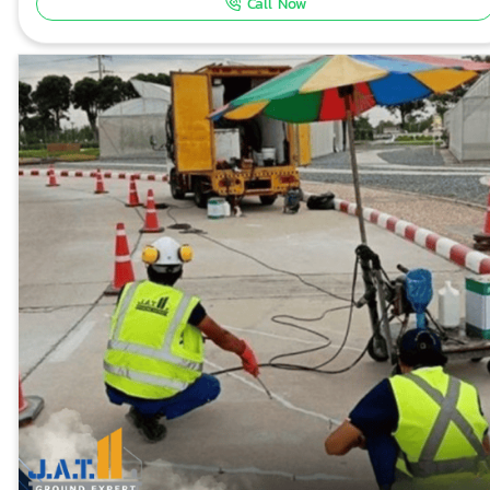
Call Now
ร้าว งานซ่อมคอนกรีตแตกร้าว, ซ่อมคอนกรีตพื้นปูนแตกร้าว, ซ่อม
รอยร้าวพื้นคอนกรีต, ซ่อมรอยร้าวพื้นกำแพง ทางเรามีวิธีแก้ไข
ด้วยวิธี Epoxy ซ่อมคอนกรีต ติดต่อ : 063-352-7778, 063-
352-7878 รายละเอียดเพิ่ม
เติม https://www.jatgroundexpert.com/solutions/concrete
repair-thai.html