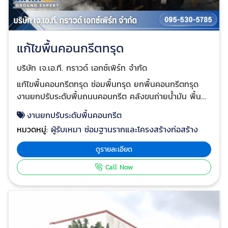
แก้ไขพื้นคอนกรีตทรุด
บริษัท เจ.เอ.ที. กราวด์ เอกซ์เพิร์ท จำกัด
แก้ไขพื้นคอนกรีตทรุด ซ่อมพื้นทรุด ยกพื้นคอนกรีตทรุด
งานยกปรับระดับพื้นถนนคอนกรีต คลังขนถ่ายนํ้ามัน พื้น
ถนนคอนกรีตในพื้นที่คลังขนถ่ายนํ้ามันเกิดการทรุดตัว
งานยกปรับระดับพื้นคอนกรีต
เนื่องจากการเสื่อมสภาพของ Sealant ช่องรอยต่อคอนกรีต
หมวดหมู่:
ผู้รับเหมา ซ่อมฐานรากและโครงสร้างก่อสร้าง
ทำให้นํ้าสามารถไหลผ่านลงไปยังดินชั้นพื้นทาง(sub-base)
และเมื่อรถบรรทุกวิ่งผ่านทำให้นํ้าถูกดันขึ้นมาข้างบนพร้อม
ดูรายละเอียด
กับวัสดุชั้นพื้นทาง เป็นผลทำให้พื้นถนนคอนกรีตเกิดการ
Call Now
ทรุดตัว บริษัทได้เข้าทำการปิดซ่อมโพรง และยกปรับระดับ
พื้นถนนคอนกรีตแล้วเสร็จภายในระยะเวลา 3-4 ชั่วโมง คลิก
ดูผลงาน