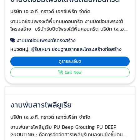
งานเกร้าท์ปิดโพรงใต้ฐานเครื่องจักร
บริษัท เจ.เอ.ที. กราวด์ เอกซ์เพิร์ท จำกัด
งานเกร้าท์ปิดโพรงใต้ฐานเครื่องจักร งานเกร้าท์ปิดโพรง
โรงงาน ชลบุรี งานเกร้าท์ปิดโพรงโกดัง ชลบุรี งานซ่อมพื้น
ด้วยระบบอิพ็อกซี่เซลเลเวลลิ่ง Epoxy self leveling
งานเกร้าท์ปิดโพรงโรงงาน ชลบุรี
โรงงานในนิคมอมตะนคร 5 เหตุผล ทำไมจึงต้องใช้บริการ
หมวดหมู่:
ผู้รับเหมา ซ่อมฐานรากและโครงสร้างก่อสร้าง
ซ่อมพื้นทรุดเอียงพื้นแตกร้าวกับบริษัท เจ.เอ.ที. กราวด์ เอก
ซ์เพิร์ท จำกัด ประสบการณ์ในการซ่อมปรับประดับพื้นทั้งใน
ดูรายละเอียด
และต่างประเทศมากกว่า 10 ปี ตรวจวิเคราะห์สาเหตุพื้นทรุด
Call Now
เอียงแตกร้าว และมีวิธีแก้ปัญหาให้ตรงจุด บริการซ่อมแซม
แบบครบวงจร โดยช่างผู้ชำนาญการมีเครื่องมือเฉพาะด้าน
รวมถึงวัสดุและเคมี มีวิศวกรวิศวกรรมโยธา ดูแลควบคุม