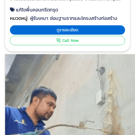
และชั้นดินหลวม ด้วยการเกร้าท์คอนกรีตความหนืดสูง โกดัง
แก้ไขพื้นคอนกรีตทรุด
สินค้าจังหวัดชลบุรี พร้อมแก้ไขพื้นทรุดโรงงานชลบรี
หมวดหมู่:
ผู้รับเหมา ซ่อมฐานรากและโครงสร้างก่อสร้าง
บริการแก้ไขปัญหาพื้นทรุด, ส่วนต่อเติมอาคารทรุด, ซ่อม
คอนกรีต, ปรับปรุงสภาพดิน บริษัท J.A.T. GROUND
ดูรายละเอียด
EXPERTเป็นบริษัทที่ดำเนินธุรกิจเกี่ยวกับการปรับปรุงสภาพ
Call Now
ดิน (Soil Improvement), แก้ไขปัญหาการทรุดตัวของ
ฐานรากโครงสร้างอาคาร, แก้ไขงานคอนกรีตที่ชำรุดเสีย
หาย(Concrete Repair) และยังเป็นผู้เชี่ยวชาญในงานเกร้า
ท์ติ้ง( grouting ) วัสดุประเภทต่างๆ อาทิเช่น ซีเมนค์มวล
เบา (cellular light weight cement), คอนกรีต และ โพลี
ยูรีเทน(Polyurethen) ที่ใช้ในงานยกปรับระดับพื้นคอนกรีต
โครงสร้างต่างๆ และรวมถึงการนำมาใช้เป็นวัสดุฉนวนกัน
ความร้อน