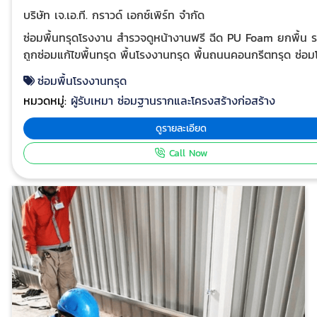
บริษัท เจ.เอ.ที. กราวด์ เอกซ์เพิร์ท จำกัด
ซ่อมพื้นทรุดโรงงาน สำรวจดูหน้างานฟรี ฉีด PU Foam ยกพื้น ราคา
ถูกซ่อมแก้ไขพื้นทรุด พื้นโรงงานทรุด พื้นถนนคอนกรีตทรุด ซ่อม
จอดรถทรุด ช่างซ่อมพื้นทรุด ดูแลงานโดยวิศวกรผู้เชี่ยวชาญโด
ซ่อมพื้นโรงงานทรุด
ซ่อมพื้นโรงงานทรุด (Factorry Floor Repair)
หมวดหมู่:
ผู้รับเหมา ซ่อมฐานรากและโครงสร้างก่อสร้าง
บริการยกพื้นคอนกรีตปรับระดับพื้นทุดด้วยการฉีดวัสดุ PU ซ่อมพื้น
ถนนทรุด, ซ่อมพื้นโรงงานทรุด, ซ่อมพื้นบ้านทรุด ให้
ดูรายละเอียด
บริการซ่อมพื้นโรงงานทรุด ซ่อมถนนทรุด ยกปรับระดับพื้นถนน
Call Now
คอนกรีตทรุดตัวแก้ไขปัญหาถนนทรุดน้ำขัง ซ่อมรอยแตกร้าว overlay
ถนนไม่ต้องทุบพื้นถนนทำใหม่ ยืดอายุการใช้งานถนน ปรึกษาวิศวกรผู้
เชี่ยวชาญฟรี ติดต่อ : 063-352-7778, 063-352-7878 รายละเอียด
เพิ่ม
เติม https://www.jatgroundexpert.com/solutions/uplifting