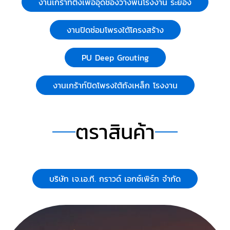
ระทบเนื่องจากการบีบตัวคายน้ำของดิน และลดการขยายและ
บริษัท เจ.เอ.ที. กราวด์ เอกซ์เพิร์ท จำกัด
หดตัวของดิน ประเภท Cohecive Soil โพลียูรีเทนสาร
สามารถแทรกและเพิ่มการยึดเกาะระหว่างเม็ดดิน ประเภท
งานเกร้าท์ปิดโพรงใต้ถังเหล็ก โรงงานในนิคมมาบตาพุด
Non Cohecive Soil สารโพลียูรีเทนจะแทนที่ช่องว่างหรือ
งานเสริมเสถียรภาพดินทราย ด้วยวัสดุ Cement Slurry
โพรงในชั้นดิน ชั้นดินอ่อนสามารถปรับปรุงให้ดีขึ้นได้ด้วยการ
(Low Pressure Grouting or Permeable Grouting) การ
งานเกร้าท์ปิดโพรงใต้ถังเหล็ก โรงงาน
เพิ่มแรงต้านทานเฉือน ซึ่งวัสดุจะทำการฉีดที่ระดับความลึก
เสริมเสถียรภาพให้ดินทรายโดยใช้วัสดุที่มีความข้นเหลวสูง
หมวดหมู่:
ผู้รับเหมา ซ่อมฐานรากและโครงสร้างก่อสร้าง
ลงไปในพื้นที่ของกระเปาะแรงดัน (pressure bulb) ณ จุดที่
เพื่อให้วัสดุสามารถไหลซึมเข้าไปอยู่ในช่องว่างระหว่างเม็ดดิน
จะได้รับผลจากแรงเฉือนของน้ำหนักของโครงสร้างด้านบน
การการอัดปั๊มวัสดุจำเป็นต้องใช้แรงดันในการอัดปั๊มวัสดุต่ำ
ดูรายละเอียด
เพื่อให้เกิดการไหลซึม และลดการบีบอัดตัวของดินทราย ที่จะ
Call Now
ทำให้ลดความสามารถในการไหลซึมของวัสดุ
คำค้นสินค้า
ฉีดโฟมแก้พื้นทรุด