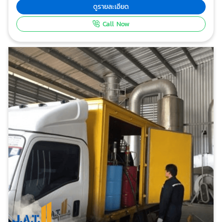
มีราคาตํ่า ทำให้การปรับปรุงสภาพชั้นดินอ่อนพื้นที่ขนาด
ดูรายละเอียด
ใหญ่และลึก ใช้งบประมาณน้อย เมื่อเทียบกับการปรับปรุง
Call Now
สภาพชั้นดินแบบอื่น กระบวนการทำงานที่ไม่ต้องใช้เครื่องมือ
ขนาดใหญ่ ไม่สลับซับซ้อน ทำให้การเข้าถึงหน้างานในที่
แคบๆ เป็นไปได้ง่าย มีกระบวนการตรวจสอบความสมบูรณ์
ของการปรับปรุงสภาพชั้นดิน ด้วยการวัดปริมาตรวัสดุที่ถูก
อัดปั๊ม และการวัดดันขณะทำการอัดปั๊ม ที่หมายถึงแรงต้าน
จากชั้นดิน สามารถทำการอัดปั๊มได้ลึกมากกว่า 20 เมตร