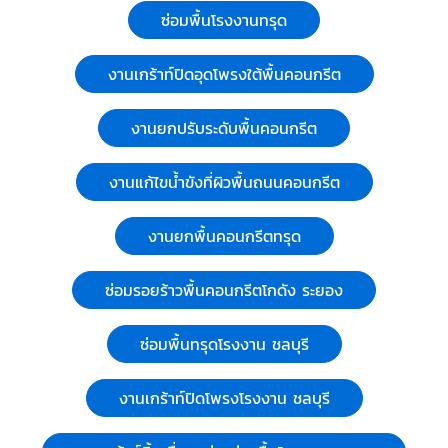
งานพ่นสารโพลียูเรีย
บริษัท เจ.เอ.ที. กราวด์ เอกซ์เพิร์ท จำกัด
งานพ่นสารโพลียูเรีย PU Deep Grouting PU DEEP
GROUTING : คือการอัดฉีดสารโพลียูรีเทนลงไปยังชั้นดิน
อ่อน เพื่อปรับปรุงสภาพดินและเพิ่มความสามารถในการรับ
PU Deep Grouting
น้ำหนักให้แก่ชั้นดิน โดยสารโพลียูรีเทนจะขยายตัวบดอัดชั้น
หมวดหมู่:
ผู้รับเหมา ซ่อมฐานรากและโครงสร้างก่อสร้าง
ดินที่ระดับความลึกนั้นๆ ให้แน่น และแทนที่ช่องว่างหรือโพรง
ในชั้นดิน หลักการปรับปรุงสภาพชั้นดินอ่อนด้วยวิธี PU
ดูรายละเอียด
Deep Grouting ด้วยความสามารถในการขยายตัวของสาร
Call Now
โพลียูรีเทน 10 เท่า ทำให้สามารถเข้าไปแทนที่ช่องว่างในชั้น
ดิน และ บดอัดดินรอบข้างให้มีความหนาแน่นมากขึ้นการแข็ง
ตัวที่รวดเร็วภายในเวลา 10-15 วินาที เป็นอีกหนึ่งคุณสมบัติ
เฉพาะตัวของสารโพลียูรีเทน ที่ทำให้สามารถควบคุมการกระ
งานเกร้าท์ปิดโพรงใต้ถังเหล็ก
จายตัวของสารโพลียูรีเทนให้อยู่ในพื้นที่ที่ต้องการได้ ลดผลก