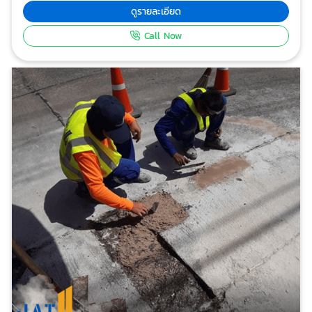
งานยกพื้นคอนกรีตทรุด ชลบุรี
บริษัท เจ.เอ.ที. กราวด์ เอกซ์เพิร์ท จำกัด
งานยกพื้นคอนกรีตทรุด งานซ่อมพื้นทรุด ยกพื้นคอนกรีต -
Cormix International Limited งานยกพื้นคอนกรีต ซ่อม
พื้นทรุด ยกพื้นคอนกรีต เทคนิคใหม่ ไม่ต้องทุบ ปัญหาพื้น
งานยกพื้นคอนกรีตทรุด
คอนกรีตทรุดตัวส่งผลกระทบต่อการทำงานในโรงงาน
หมวดหมู่:
ผู้รับเหมา ซ่อมฐานรากและโครงสร้างก่อสร้าง
อุตสาหกรรม ไม่ว่าจะเป็นฐานรองเครื่องจักร พื้นที่วางสินค้า
และอุปกรณ์ รอยต่อระหว่างแผ่นคอนกรีต ถนนโดยรอบ
ดูรายละเอียด
โรงงาน และลานจอดรถ ทางบริษัท J.A.T Ground Expert
Call Now
ได้รวบรวม พนักงานที่มีประสบการณ์ในการยกปรับระดับพื้น