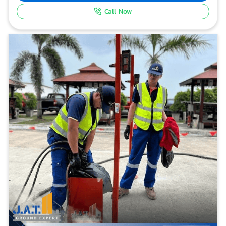
จุดเด่นของการฉีดโฟม คือ ไม่ต้องทุบรื้อหน้างาน ช่วยลด
Call Now
เวลาในการซ่อม และไม่กระทบต่อการดำเนินงานของโรงงาน
หรือคลังสินค้า เหมาะสำหรับการแก้ปัญหาพื้นทรุดจากดิน
อ่อน การทรุดตัวจากน้ำกัดเซาะ หรือพื้นที่ที่รับน้ำหนัก
เครื่องจักรหนัก เทคโนโลยีนี้สามารถควบคุมระดับการยกได้
อย่างแม่นยำ ช่วยลดความเสี่ยงต่อความเสียหายเพิ่มเติม
ทีมงานผู้เชี่ยวชาญมีประสบการณ์ตรงในงานซ่อมพื้น
อุตสาหกรรม พร้อมวิเคราะห์หน้างานอย่างละเอียดก่อน
ดำเนินการ จึงเป็นโซลูชันแก้พื้นทรุดที่คุ้มค่า รวดเร็ว และ
ตอบโจทย์งานอุตสาหกรรมในระยะยาว