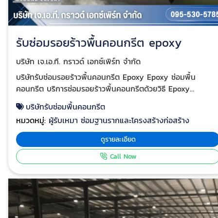
รับซ่อมรอยร้าวพื้นคอนกรีต epoxy
บริษัท เจ.เอ.ที. กราวด์ เอกซ์เพิร์ท จำกัด
บริษัทรับซ่อมรอยร้าวพื้นคอนกรีต Epoxy Epoxy ซ่อมพื้น
คอนกรีต บริการซ่อมรอยร้าวพื้นคอนกรีตด้วยวิธี Epoxy
Injection ราคาไม่แพงอย่างที่คิด EPOXY INJECTION ราคา
บริษัทรับซ่อมพื้นคอนกรีต
ถูก ซ่อมรอยร้าวพื้นคอนกรีตให้กลับมาเรียบดังเดิม รอยร้าว
หมวดหมู่:
ผู้รับเหมา ซ่อมฐานรากและโครงสร้างก่อสร้าง
คอนกรีตเกิดจากสาเหตุอะไรบ้าง การขยับตัวของแบบหล่อ
คอนกรีต การทรุดหรือจมตัวของวัสดุผสมหยาบในเนื้อคอนกรีต
ดูรายละเอียด
การหดตัวของคอนกรีตในขณะก่อตัว การเคลื่อนตัวของชั้นดินใต้
Call Now
คอนกรีต บริการซ่อมพื้นคอนกรีต Epoxy ช่วยประเมินสาเหตุ และ
แก้ไข้ตรงจุด ติดต่อ : 063-352-7778, 063-352-7878 ราย
ละเอียดเพิ่ม
เติม https://www.jatgroundexpert.com/solutions/concrete
repair-thai.html