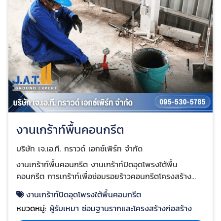
งานเกร้าท์พื้นคอนกรีต
บริษัท เจ.เอ.ที. กราวด์ เอกซ์เพิร์ท จำกัด
งานเกร้าท์พื้นคอนกรีต งานเกร้าท์ปิดอุดโพรงใต้พื้น
คอนกรีต การเกร้าท์เพื่อซ่อมรอยร้าวคอนกรีตโครงสร้าง
คอนกรีต 1. SMARTGROUT SG (Non Shrink Grouting)
งานเกร้าท์ปิดอุดโพรงใต้พื้นคอนกรีต
2. SMARTGROUT PT (Non-Shrink Grout) จุดเด่นการ
หมวดหมู่:
ผู้รับเหมา ซ่อมฐานรากและโครงสร้างก่อสร้าง
ปรับปรุงสภาพชั้นดินอ่อนด้วยวิธี Compaction Grout วัสดุ