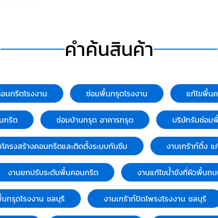
ก่อสร้าง
ังหวัด
มแก้ไขพื้น
ชลบรี
คำค้นสินค้า
ปัญหาพื้น
่อเติมอาคาร
อนกรีต,
าพดิน
.T. GROUND
คอนกรีตโรงงาน
ซ่อมพื้นทรุดโรงงาน
แก้ไขพื้น
บริษัทที่
เกี่ยวกับ
นกรีต
ซ่อมบ้านทรุด อาคารทรุด
บริษัทรับซ่อม
งสภาพดิน
ovement),
โครงสร้างคอนกรีตและติดตั้งระบบกันซึม
งานเกร้าท์ติ้ง แ
การทรุดตัว
โครงสร้าง
ไขงาน
งานยกปรับระดับพื้นคอนกรีต
งานแก้ไขน้ำขังที่ผิวพื้น
ำรุดเสีย
ete
ื้นทรุดโรงงาน ชลบุรี
งานเกร้าท์ปิดโพรงโรงงาน ชลบุรี
ังเป็นผู้
งานเกร้าท์