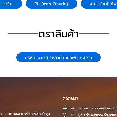
ครงสร้าง
PU Deep Grouting
งานเกร้าท์ปิดโพ
ng ) วัสดุ
 อาทิเช่น
เบา
ight weight
ตราสินค้า
คอนกรีต
then) ที่
ปรับระดับ
ต โครงสร้าง
บริษัท เจ.เอ.ที. กราวด์ เอกซ์เพิร์ท จำกัด
วมถึง
ป็นวัสดุ
ามร้อน
ติดต่อเรา
บริษัท เจ.เอ.ที. กราวด์ เอกซ์เพิร์ท จำ
งสินค้า และอาคารที่มีการรับน้ำหนักสูง
120 หมู่ที่ 3 ตำบลบ้านฉาง อำเภอเมื