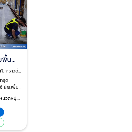
พื้น
งงาน
.ที. กราวด์
จำกัด
ทรุด
ี ซ่อมพื้น
 ชลบุรี งาน
หมวดหมู่:
หน้า
ผู้รับเหมา
่อน งาน
ซ่อม
ด และชั้นดิน
ฐานรากและ
ารเกร้าท์
โครงสร้าง
ามหนืดสูง