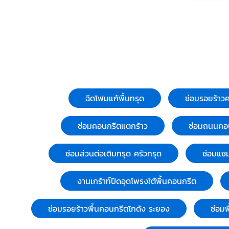
โกดังสินค้าจ
ชลบุรี พร้อ
ทรุดโรงงาน
บริการแก้ไข
ทรุด, ส่วนต
ทรุด, ซ่อมค
ปรับปรุงสภ
บริษัท J.A
ฉีดโฟมแก้พื้นทรุด
ซ่อมรอยร้าว
EXPERT เป็น
ดำเนินธุรกิจ
ซ่อมคอนกรีตแตกร้าว
ซ่อมถนนคอ
การปรับปรุ
(Soil Impr
ซ่อมส่วนต่อเติมทรุด ครัวทรุด
ซ่อมแซม
แก้ไขปัญหา
ของฐานราก
อาคาร, แก้
งานเกร้าท์ปิดอุดโพรงใต้พื้นคอนกรีต
คอนกรีตที่ช
หาย(Concr
ซ่อมรอยร้าวพื้นคอนกรีตโกดัง ระยอง
ซ่อมพ
Repair) และย
เชี่ยวชาญใน