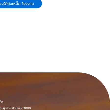
รงใต้ถังเหล็ก โรงงาน
กัด
องปทุมธานี ปทุมธานี 12000