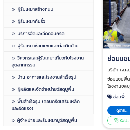
ผู้รับเหมาสร้างถนน
ผู้รับเหมากันรั่ว
บริการอัดและฉีดคอนกรีต
ผู้รับเหมาซ่อมแซมและต่อเติมบ้าน
ซ่อมแซม
วิศวกรและผู้รับเหมาเกี่ยวกับโรงงาน
อุตสาหกรรม
ทรุดโร
บริษัท เจ.เอ
เอกซ์เพิร์ท 
บ้าน อาคารและโรงงานสำเร็จรูป
ชลบุรี
ซ่อมแซมพื้น
โรงงานชลบุร
ผู้ผลิตและจัดจำหน่ายวัสดุปูพื้น
ทรุดโรงงาน
ซ่อมพื้น
ซ่อมแซมผิว
พื้นสำเร็จรูป (คอนกรีตเสริมเหล็ก
ทรุดโรงงาน
คอนกรีตหลุดล
และอัดแรง)
ชลบุรี
ดูราย
แก้ไขพื้นทรุ
ละเอียด
ผู้จำหน่ายและรับเหมาปูวัสดุปูพื้น
หลวม ด้วยก
Call
Now
คอนกรีตคว