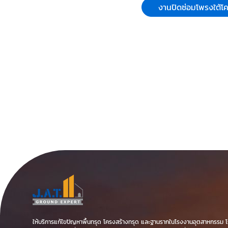
งานปิดซ่อมโพรงใต้โ
ติ้ง( grouti
ประเภทต่างๆ
ซีเมนค์มวล
(cellular l
cement), 
และ โพลียูรี
เทน(Polyure
ใช้ในงานยก
พื้นคอนกรี
ต่างๆ และร
การนำมาใช้เ
ฉนวนกันคว
ให้บริการแก้ไขปัญหาพื้นทรุด โครงสร้างทรุด และฐานรากในโรงงานอุตสาหกรรม โกดั